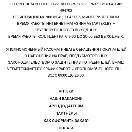
В ТОРГОВОМ РЕЕСТРЕ С 22 ОКТЯБРЯ 2020 Г., № РЕГИСТРАЦИИ
йодат кальция безводный с покрытием) - 0,64 мг; Селен (Е8) 
494702
(Селенит натрия) - 0,50 мг; DL-метионин (3c301) - 2500 мг; 
РЕГИСТРАЦИЯ №190616049, 7.04.2005, МИНГОРИСПОЛКОМ
Таурин (3a370) - 1000 мг; L-карнитин (3a910) - 500 мг.

Антиоксиданты: экстракты токоферолов из растительных 
ВРЕМЯ РАБОТЫ ИНТЕРНЕТ-МАГАЗИНА VETAPTEKI.BY –
масел (1b306(i)) – 150 мг.

КРУГЛОСУТОЧНО БЕЗ ВЫХОДНЫХ.
ВРЕМЯ РАБОТЫ КОЛЛ-ЦЕНТРА: С 9-00 ДО 20-00 БЕЗ ВЫХОДНЫХ.
Энергетическая ценность на 100 г: 396 Ккал.
УПОЛНОМОЧЕННЫЙ РАССМАТРИВАТЬ ОБРАЩЕНИЯ ПОКУПАТЕЛЕЙ
О НАРУШЕНИИ ИХ ПРАВ, ПРЕДУСМОТРЕННЫХ
ЗАКОНОДАТЕЛЬСТВОМ О ЗАЩИТЕ ПРАВ ПОТРЕБИТЕЛЕЙ, EMAIL:
VETAPTEKI@VET.BY. ГРАФИК РАБОТЫ УПОЛНОМОЧЕННОГО: ПН. —
ВС.: С 09:00 ДО 20:00.
АПТЕКИ
НАШИ ВАКАНСИИ
АРЕНДОДАТЕЛЯМ
ПАРТНЁРЫ
КАК ОФОРМИТЬ ЗАКАЗ?
ОПЛАТА