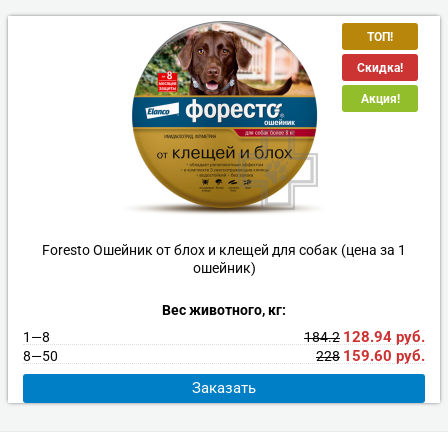
ТОП!
Скидка!
Акция!
Foresto Ошейник от блох и клещей для собак (цена за 1
ошейник)
Вес животного, кг:
128.94
руб.
184.2
1—8
159.60
руб.
228
8—50
Заказать