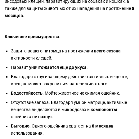
иксодовых клещей, паразитирующих на собаках и кошках, а
также для защиты животных от их нападения на протяжение
8
Игрушки
Когтеточки, домики, лежанки
Наполнители
Гигиена и красота
месяцев
.
Миски и кормушки
Игрушки
Ошейники и поводки
Ключевые преимущества:
Ошейники, поводки, рулетки
Транспортировка
Переноски
Защита вашего питомца на протяжении
всего сезона
активности клещей.
Одежда, обувь, аксессуары
Ошейники, поводки, рулетки
Паразит
уничтожается
еще
до укуса
.
Дрессировка и воспитание
Миски и кормушки
Благодаря отпугивающему действию активных веществ,
клещ не может закрепиться на теле животного.
Транспортировка
Чистота в доме
Водостойкость
. Мойте животное не снимая ошейник.
Отсутствие запаха. Благодаря умной матрице, активные
Чистота в доме
вещества выделяются в микродозах и
компоненты
ошейника
не пахнут
.
Выгодно
. Одного ошейника хватает на
8 месяцев
использования.