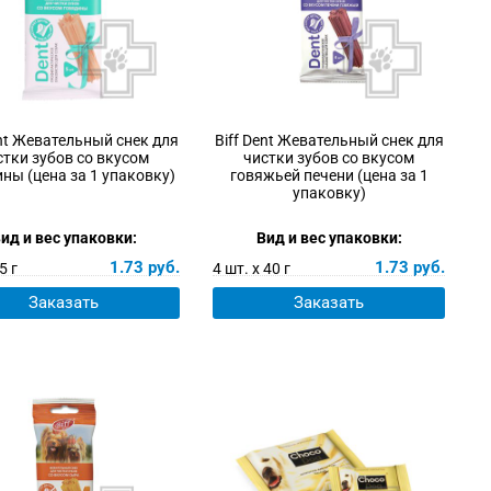
ent Жевательный снек для
Biff Dent Жевательный снек для
стки зубов со вкусом
чистки зубов со вкусом
ны (цена за 1 упаковку)
говяжьей печени (цена за 1
упаковку)
ид и вес упаковки:
Вид и вес упаковки:
1.73
руб.
1.73
руб.
5 г
4 шт. х 40 г
Заказать
Заказать