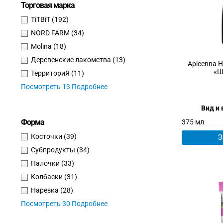
Торговая марка
TiTBiT
(192)
NORD FARM
(34)
Molina
(18)
Деревенские лакомства
(13)
Apicenna 
«Ш
ТерриториЯ
(11)
Посмотреть 13 Подробнее
Вид и 
Форма
375 мл
Косточки
(39)
З
Субпродукты
(34)
Палочки
(33)
Колбаски
(31)
Нарезка
(28)
Посмотреть 30 Подробнее