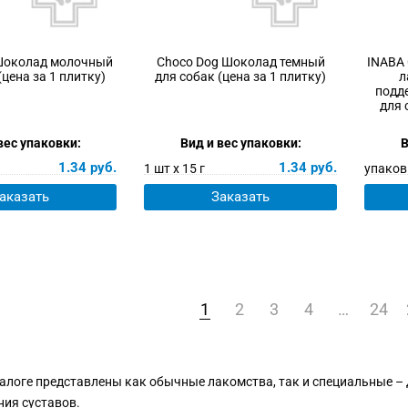
Шоколад молочный
Choco Dog Шоколад темный
INABA
(цена за 1 плитку)
для собак (цена за 1 плитку)
л
подд
для 
вес упаковки:
Вид и вес упаковки:
В
1.34
руб.
1.34
руб.
1 шт х 15 г
упаковк
аказать
Заказать
1
2
3
4
…
24
алоге представлены как обычные лакомства, так и специальные – 
ния суставов.