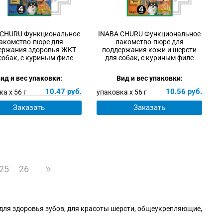
 CHURU Функциональное
INABA CHURU Функциональное
акомство-пюре для
лакомство-пюре для
ержания здоровья ЖКТ
поддержания кожи и шерсти
собак, с куриным филе
для собак, с куриным филе
ид и вес упаковки:
Вид и вес упаковки:
10.47
руб.
10.56
руб.
а х 56 г
упаковка х 56 г
Заказать
Заказать
25
26
для здоровья зубов, для красоты шерсти, общеукрепляющие,