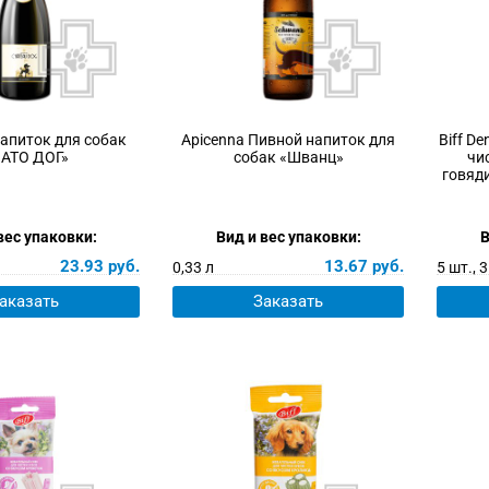
Напиток для собак
Apicenna Пивной напиток для
Biff D
АТО ДОГ»
собак «Шванц»
чи
говяди
вес упаковки:
Вид и вес упаковки:
В
23.93
руб.
13.67
руб.
0,33 л
5 шт., 3
аказать
Заказать