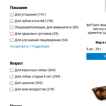
Показание
Для угощения
(191)
Для зубов и костей
(138)
Biff Dent Ж
Общеукрепляющие, для иммунитета
(83)
чистки 
креветок (ц
Для здоровья суставов
(35)
Для улучшения пищеварения
(34)
Вид и 
Посмотреть 7 Подробнее
5 шт., 35 г
З
Возраст
Для взрослых собак
(304)
Для собак старше 6 лет
(299)
Для щенков
(283)
Для всех возрастов
(278)