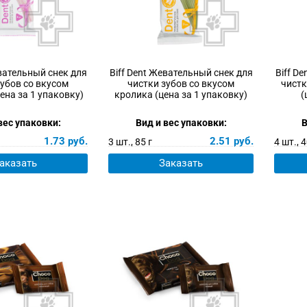
евательный снек для
Biff Dent Жевательный снек для
Biff D
зубов со вкусом
чистки зубов со вкусом
чистк
ена за 1 упаковку)
кролика (цена за 1 упаковку)
(
вес упаковки:
Вид и вес упаковки:
В
1.73
руб.
2.51
руб.
3 шт., 85 г
4 шт., 4
аказать
Заказать