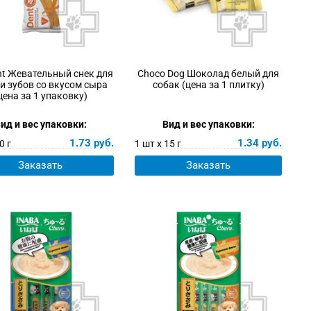
ent Жевательный снек для
Choco Dog Шоколад белый для
и зубов со вкусом сыра
собак (цена за 1 плитку)
цена за 1 упаковку)
ид и вес упаковки:
Вид и вес упаковки:
1.73
руб.
1.34
руб.
0 г
1 шт х 15 г
Заказать
Заказать