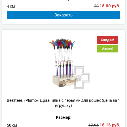
18.00
руб.
20
4 см
Заказать
Скидка!
Акция!
Beeztees «Plumo» Дразнилка с перьями для кошек (цена за 1
игрушку)
Размер:
16.16
руб.
17.96
50 см