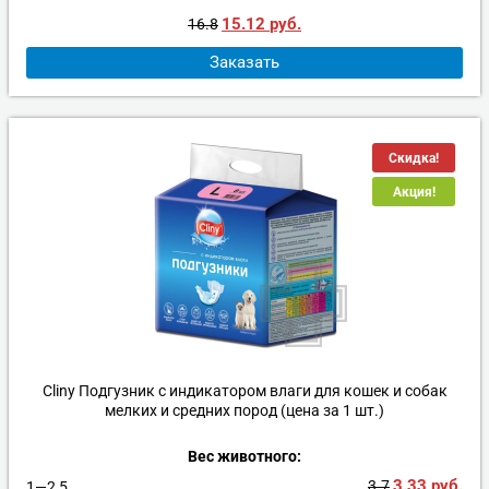
15.12
руб.
16.8
Заказать
Скидка!
Акция!
Cliny Подгузник с индикатором влаги для кошек и собак
мелких и средних пород (цена за 1 шт.)
Вес животного:
3.33
руб.
3.7
1—2,5