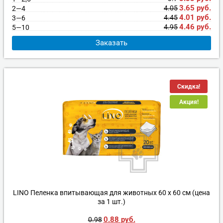
3.65
руб.
4.05
2—4
4.01
руб.
4.45
3—6
4.46
руб.
4.95
5—10
Заказать
Скидка!
Акция!
LINO Пеленка впитывающая для животных 60 x 60 см (цена
за 1 шт.)
0.88
руб.
0.98