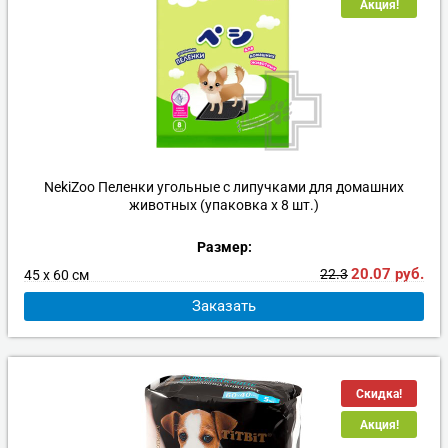
Акция!
NekiZoo Пеленки угольные с липучками для домашних
животных (упаковка х 8 шт.)
Размер:
20.07
руб.
22.3
45 х 60 см
Заказать
Скидка!
Акция!