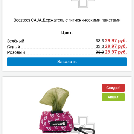
Игрушки
Когтеточки, домики, лежанки
Наполнители
Гигиена и красота
Beeztees CAJA Держатель с гигиеническими пакетами
Миски и кормушки
Игрушки
Ошейники и поводки
Цвет:
29.97
руб.
33.3
Зелёный
Ошейники, поводки, рулетки
Транспортировка
Переноски
29.97
руб.
33.3
Серый
29.97
руб.
33.3
Розовый
Одежда, обувь, аксессуары
Ошейники, поводки, рулетки
Заказать
Дрессировка и воспитание
Миски и кормушки
Транспортировка
Чистота в доме
Скидка!
Акция!
Чистота в доме