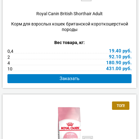
Игрушки
Когтеточки, домики, лежанки
Наполнители
Гигиена и красота
Royal Canin British Shorthair Adult
Корм для взрослых кошек британской короткошерстной
Миски и кормушки
Игрушки
Ошейники и поводки
породы
Вес товара, кг:
Ошейники, поводки, рулетки
Транспортировка
Переноски
19.40
руб.
0,4
92.10
руб.
2
Одежда, обувь, аксессуары
Ошейники, поводки, рулетки
180.90
руб.
4
431.00
руб.
10
Дрессировка и воспитание
Миски и кормушки
Заказать
Транспортировка
Чистота в доме
Чистота в доме
ТОП!