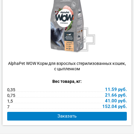
AlphaPet WOW Корм для взрослых стерилизованных кошек,
с цыпленком
Вес товара, кг:
11.59
руб.
0,35
21.66
руб.
0,75
41.00
руб.
1,5
152.04
руб.
7
Заказать