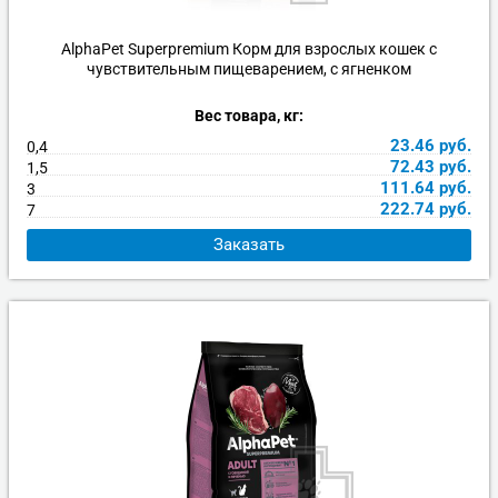
Игрушки
Когтеточки, домики, лежанки
Наполнители
Гигиена и красота
AlphaPet Superpremium Корм для взрослых кошек с
чувствительным пищеварением, с ягненком
Миски и кормушки
Игрушки
Ошейники и поводки
Вес товара, кг:
23.46
руб.
0,4
Ошейники, поводки, рулетки
Транспортировка
Переноски
72.43
руб.
1,5
111.64
руб.
3
222.74
руб.
7
Одежда, обувь, аксессуары
Ошейники, поводки, рулетки
Заказать
Дрессировка и воспитание
Миски и кормушки
Транспортировка
Чистота в доме
Чистота в доме