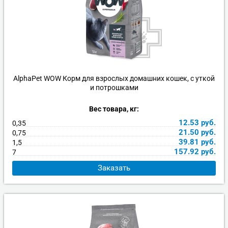
AlphaPet WOW Корм для взрослых домашних кошек, с уткой
и потрошками
Вес товара, кг:
12.53
руб.
0,35
21.50
руб.
0,75
39.81
руб.
1,5
157.92
руб.
7
Заказать