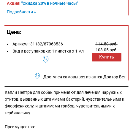
Акция!
"Скидка 20% в ночные часы"
Подробности »
Цена:
Артикул:
31182/87068536
114.50
руб.
103.05
руб.
Вид и вес упаковки:
1 пипетка х 1 мл
Купить
- Доступен самовывоз из аптек Доктор Вет
Капли Нептра для собак применяют для лечения наружных
отитов, вызванных штаммами бактерий, чувствительными к
флорфениколу, и штаммами грибов, чувствительными к
тербинафину.
Преимущества: