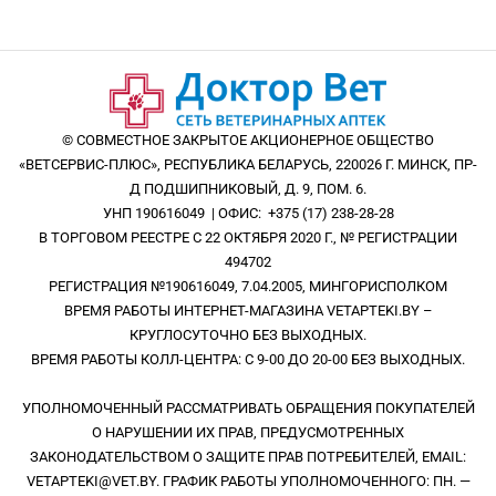
очистку наружного слухового прохода, в том числе 
полностью очищают от остатков экссудата, инородных тел, 
ранее применяемых лекарственных средств и затем 
высушивают наружный слуховой проход. Далее снимают 
крышку с тюбика, удерживая сам тюбик в вертикальном 
положении. C помощью верхнего конца крышки полностью 
© СОВМЕСТНОЕ ЗАКРЫТОЕ АКЦИОНЕРНОЕ ОБЩЕСТВО
распечатывают тюбик с препаратом и затем прикручивают 
«ВЕТСЕРВИС-ПЛЮС», РЕСПУБЛИКА БЕЛАРУСЬ, 220026 Г. МИНСК, ПР-
к нему насадку. После этого насадку вводят в пораженный 
Д ПОДШИПНИКОВЫЙ, Д. 9, ПОМ. 6.
наружный слуховой проход, и, нажав на тюбик, 
УНП 190616049 | ОФИС: +375 (17) 238-28-28
выдавливают все содержимое в ухо. Осторожно массируют 
В ТОРГОВОМ РЕЕСТРЕ С 22 ОКТЯБРЯ 2020 Г., № РЕГИСТРАЦИИ
основание уха, чтобы обеспечить равномерное 
494702
распределение препарата. 

РЕГИСТРАЦИЯ №190616049, 7.04.2005, МИНГОРИСПОЛКОМ
Препарат применяют однократно из расчета – содержимое 
ВРЕМЯ РАБОТЫ ИНТЕРНЕТ-МАГАЗИНА VETAPTEKI.BY –
1 тюбика в пораженное ухо.

КРУГЛОСУТОЧНО БЕЗ ВЫХОДНЫХ.
Противопоказанием к применению является 
ВРЕМЯ РАБОТЫ КОЛЛ-ЦЕНТРА: С 9-00 ДО 20-00 БЕЗ ВЫХОДНЫХ.
индивидуальная повышенная чувствительность животного 
к компонентам препарата. Не следует применять препарат 
собакам моложе 12-недельного возраста, а так же при 
УПОЛНОМОЧЕННЫЙ РАССМАТРИВАТЬ ОБРАЩЕНИЯ ПОКУПАТЕЛЕЙ
перфорации барабанной перепонки.

О НАРУШЕНИИ ИХ ПРАВ, ПРЕДУСМОТРЕННЫХ
Следует с осторожностью применять препарат у собак с 
ЗАКОНОДАТЕЛЬСТВОМ О ЗАЩИТЕ ПРАВ ПОТРЕБИТЕЛЕЙ, EMAIL:
диагностированным нарушением эндокринной системы 
VETAPTEKI@VET.BY. ГРАФИК РАБОТЫ УПОЛНОМОЧЕННОГО: ПН. —