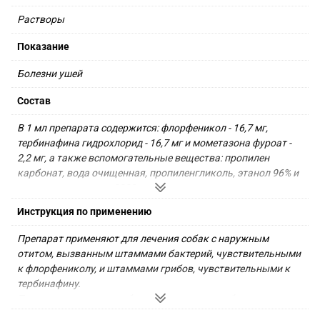
Растворы
Показание
Болезни ушей
Состав
В 1 мл препарата содержится: флорфеникол - 16,7 мг, 
тербинафина гидрохлорид - 16,7 мг и мометазона фуроат - 
2,2 мг, а также вспомогательные вещества: пропилен 
карбонат, вода очищенная, пропиленгликоль, этанол 96% и 
полиэтиленгликоль 8000. 

По внешнему виду препарат представляет собой 
Инструкция по применению
полупрозрачный гель от белого до светло-желтого цвета.
Препарат применяют для лечения собак с наружным 
отитом, вызванным штаммами бактерий, чувствительными 
к флорфениколу, и штаммами грибов, чувствительными к 
тербинафину.

Перед применением тюбик с препаратом необходимо 
встряхнуть. Предварительно проводят механическую 