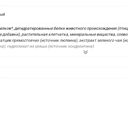
ный
белков*, дегидратированные белки животного происхождения (птиц
добавки), растительная клетчатка, минеральные вещества, соевое
атцев прямостоячих (источник лютеина), экстракт зеленого чая (и
), гидролизат из хряща (источник хондроитина).

Жиры: 16 % - Минеральные вещества: 5,3 % - Клетчатка пищевая: 2,1 
0000 ME, Витамин D3: 800 ME, Железо: 36 мг, Йод: 3,6 мг, Медь: 11 мг,
лит осадочного происхождения: 5 г - Триполифосфат натрия: 3,5 г -
и с высокой степенью усвояемости.

 всегда была свежая вода. Номер серии, регистрационный номер зав