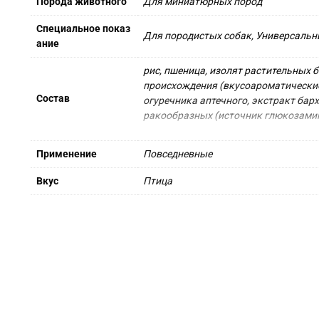
Порода животного
Для миниатюрных пород
Специальное показ
Для породистых собак, Универсаль
ание
рис, пшеница, изолят растительных 
происхождения (вкусоароматические 
Состав
огуречника аптечного, экстракт барх
ракообразных (источник глюкозамина
Питательные вещества: Белки: 28 % - 
Применение
Повседневные
Пищевые добавки на 1 кг: Витамин A: 3
Вкус
Птица
Технологические добавки: Клиноптило
*L.I.P.: специально отобранные белк
Проследите, чтобы у вашего питомца
Хранить в сухом, прохладном месте.