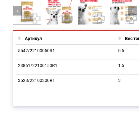
Артикул
Вес то
5542/22100050R1
0,5
23861/22100150R1
1,5
3528/22100300R1
3