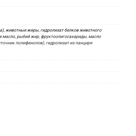
а), животные жиры, гидролизат белков животного 
 масло, рыбий жир, фруктоолигосахариды, масло 
сточник полифенолов), гидролизат из панциря 
%.

 Марганец: 47 мг, Цинк: 140 мг, Ceлeн: 0,09 мг - 
 Консерванты - Антиокислители.

ода-изготовителя и срок годности указаны на упаковке. 