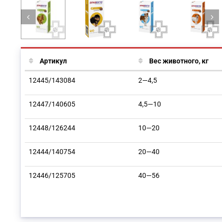
Артикул
Вес животного, кг
12445/143084
2—4,5
12447/140605
4,5—10
12448/126244
10—20
12444/140754
20—40
12446/125705
40—56