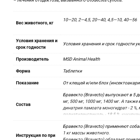
10—20, 2—4,5, 20—40, 4,5—10, 40—56
Вес животного, кг
Условия хранения и
Условия хранения и срок годности у
срок годности
Производитель
MSD Animal Health
Форма
Таблетки
Показание
От клещей и/или блох (инсектоакар
Бравекто (Bravecto) выпускают в 5 д
мг, 500 мг, 1000 мг, 1400 мг. А также
Состав
динатрия памоата моногидрат - 2 %, ма
полиэтиленгликоль - 18,5 %, кукурузн
Бравекто (Bravecto) применяют соба
1 кг массы животного. 

Инструкция по при
Бравекто (Bravecto) обладает привле