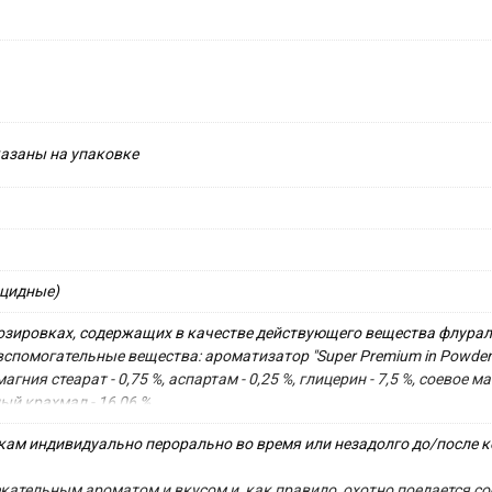
казаны на упаковке
ицидные)
озировках, содержащих в качестве действующего вещества флуралане
 вспомогательные вещества: ароматизатор "Super Premium in Powder for
гния стеарат - 0,75 %, аспартам - 0,25 %, глицерин - 7,5 %, соевое м
ый крахмал - 16,06 %.
кам индивидуально перорально во время или незадолго до/после кор
кательным ароматом и вкусом и, как правило, охотно поедается со