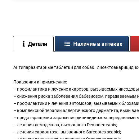
Детали
Наличие в аптеках
Антипаразитарные таблетки для собак. Инсектоакарицидное 
Показания к применению:
– профилактика и лечение акарозов, вызываемых иксодов
– снижения риска заболевания бабезиозом, передаваемым
– профилактики и лечения энтомозов, вызываемых блохами
– комплексной терапии аллергического дерматита, вызывае
– предотвращения заражения дипилидиозом, передаваемым 
– лечения демодекоза, вызванного Demodex canis;
– лечения саркоптоза, вызванного Sarcoptes scabiei;
– лечения отодектоза, вызванного Otodectes cynotis.