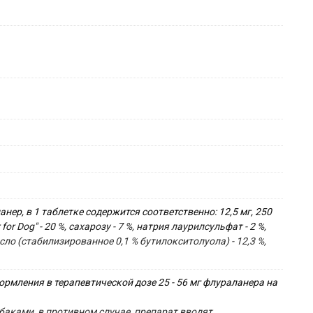
р, в 1 таблетке содержится соответственно: 12,5 мг, 250 
 Dog" - 20 %, сахарозу - 7 %, натрия лаурилсульфат - 2 %, 
асло (стабилизированное 0,1 % бутилокситолуола) - 12,3 %, 
мления в терапевтической дозе 25 - 56 мг флураланера на 
баками, в противном случае, препарат вводят 