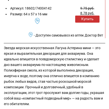
Артикул:
18602/74004142
9.75
руб.
8.78
руб.
Размер:
64 x 57 x 16 мм
Купить
- Доступен самовывоз из аптек Доктор Вет
Звезда морская искусственная Лагуна Астерина мини — это
яркая и выразительная декорация для аквариума. Она
идеально впишется в псевдоморскую стилистику и сделает
дно вашего аквариума по-настоящему живописным.
Полиэфирная смола, из которой выполнена декорация,
инертна к воде, поэтому она отлично впишется в компанию
рыбок любых видов, став частью роскошной морской
композиции. Прочный и долговечный, удобный в
эксплуатации, этот грот прослужит вам долгие годы, украшая
собой ваш «компактный подводный мир» — на радость вам и
его обитателям.