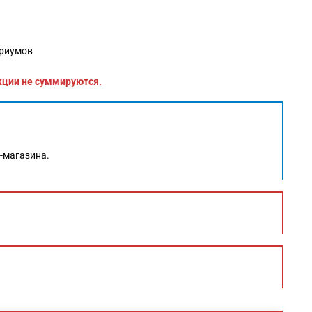
ариумов
кции не суммируются.
т-магазина.