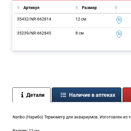
Артикул
Размер
35432/NR-662814
12 см
35239/NR-662845
8 см
Детали
Наличие в аптеках
Naribo (Нарибо) Термометр для аквариумов. Изготовлен из т
Размер: 12 см.