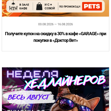
Игрушки
Когтеточки, домики, лежанки
Наполнители
Гигиена и красота
Миски и кормушки
Игрушки
Ошейники и поводки
03.08.2026 — 16.08.2026
Получите купон на скидку в 30% в кафе «GARAGE» при
Ошейники, поводки, рулетки
Транспортировка
Переноски
покупке в «Доктор Вет»
Одежда, обувь, аксессуары
Ошейники, поводки, рулетки
Дрессировка и воспитание
Миски и кормушки
Транспортировка
Чистота в доме
Чистота в доме