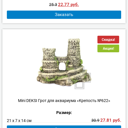
22.77
руб.
25.3
Заказать
Скидка!
Акция!
Mini DEKSI Грот для аквариума «Крепость №622»
Размер:
27.81
руб.
30.9
21 х 7 х 14 см